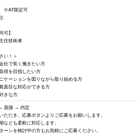
 ※AT限定可
士
尚可】
主任技術者
さい！＞
会社で長く働きたい方
取得を目指したい方
ニケーションを図りながら取り組める方
真面目な対応ができる方
好きな方
→ 面接 → 内定
いただき、応募ボタンよりご応募をお願いします。
期なども柔軟に対応します。
Uターンを検討中の方もお気軽にご応募ください。