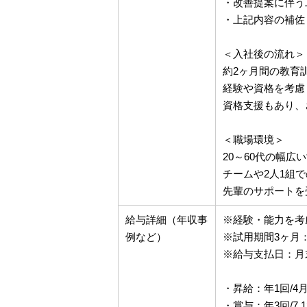
・改善提案に伴う
・上記内容の補佐
＜入社後の流れ＞
約2ヶ月間の教育
経験や資格を考慮
資格支援もあり、
＜職場環境＞
20～60代の幅広
チームや2人1組
先輩のサポートを
給与詳細（年収事
※経験・能力を考
例など）
※試用期間3ヶ月
※給与支払日：月
・昇給：年1回/4
・賞与：年3回/7,