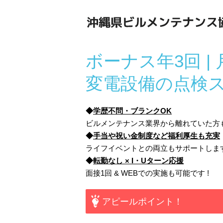
ボーナス年3回 | 
変電設備の点検スタ
◆
学歴不問・ブランクOK
ビルメンテナンス業界から離れていた方も
◆
手当や祝い金制度など福利厚生も充実
ライフイベントとの両立もサポートします
◆
転勤なし × I・Uターン応援
面接1回 & WEBでの実施も可能です !
アピールポイント！