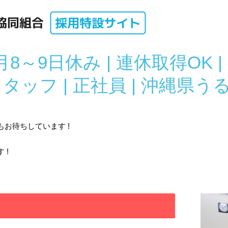
月8～9日休み | 連休取得OK |
ッフ | 正社員 | 沖縄県う
お待ちしています !
 !